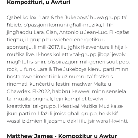
Kompożituri, u Awturi
Qabel kollox, ‘Lara & the Jukeboys’ huwa grupp ta’ 
ħbieb, b’passjoni komuni għall-mużika, li fih 
jingħaqdu Lara, Gian, Antonio u Jean-Luc. Fil-qafas 
tiegħu, il-grupp hu wieħed enerġetiku u 
spontanju, li mill-2017, ilu jgħix fl-avventura li hija l-
mużika live. Il-ħoss kollettiv tal-grupp jibqa’ jevolvi 
magħtul is-snin, b'ispirazzjoni mil-generi soul, pop, 
rock, u funk. Lara & The Jukeboys kienu parti minn 
bosta avvenimenti inkluż numru ta’ festivals 
rinomati, kunċerti u festini madwar Malta u 
Għawdex. Fl-2022, ħabbru l-ewwel minn sensiela 
ta’ mużika oriġinali, fejn kompliet tevolvi l-
kreattivita’ tal-grupp. Il-festival Mużika Mużika se 
jkun parti mil-fażi li jmiss għall-grupp, hekk kif 
wasal iż-żmien li jaqsmu dak li ilu jsir wara l-kwinti.
Matthew James - Kompożitur u Awtur