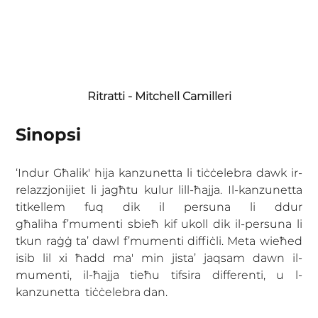
Ritratti - Mitchell Camilleri
Sinopsi 
‘Indur Għalik' hija kanzunetta li tiċċelebra dawk ir-
relazzjonijiet li jagħtu kulur lill-ħajja. Il-kanzunetta 
titkellem fuq dik il persuna li ddur 
għaliha f’mumenti sbieħ kif ukoll dik il-persuna li 
tkun raġġ ta’ dawl f’mumenti diffiċli. Meta wieħed 
isib lil xi ħadd ma' min jista’ jaqsam dawn il-
mumenti, il-ħajja tieħu tifsira differenti, u l-
kanzunetta  tiċċelebra dan.