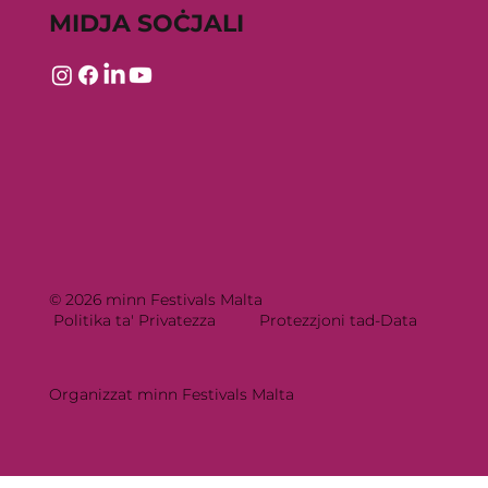
MIDJA SOĊJALI
© 2026 minn Festivals Malta
Politika ta' Privatezza
Protezzjoni tad-Data
Organizzat minn Festivals Malta