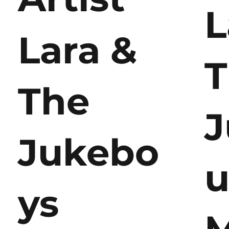
L
Lara &
T
The
J
Jukebo
ys