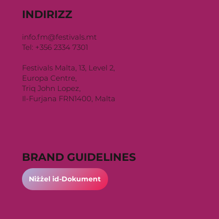
INDIRIZZ
info.fm@festivals.mt
Tel: +356 2334 7301
Festivals Malta, 13, Level 2,
Europa Centre,
Triq John Lopez,
Il-Furjana FRN1400, Malta
BRAND GUIDELINES
Niżżel id-Dokument