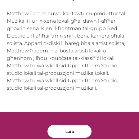
Matthew James huwa kantawtur u produttur tal-
Mużika li ilu fix-xena lokali għal dawn l-aħħar 
għoxrin sena. Kien il-frontman tal-grupp Red 
Electric u fl-aħħar tmin snin, bena karriera bħala 
solista. Apparti d-diski li ħareġ bħala artist solista, 
Matthew ħadem ma' bosta artisti lokali u 
għenhom jilħqu l-quċċata tal-klassifiċi lokali. 
Matthew huwa wkoll sid Upper Room Studio, 
studio lokali tal-produzzjoni mużikali.okali. 
Matthew huwa wkoll sid Upper Room Studio, 
studio lokali tal-produzzjoni mużikali.
Lura