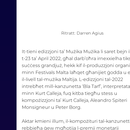
Ritratt: Darren Agius
It-tieni edizzjoni ta’ Mużika Mużika li saret bejn il
t-23 ta’ April 2022, għal darb’oħra irnexxielha tik
suċċess grandjuż, hekk kif il-produzzjoni organi
minn Festivals Malta laħqet għanijiet ġodda u e
il-livell tal-mużika Maltija. L-edizzjoni tal-2022 
intrebħet mill-kanzunetta ‘Bla Tarf’, interpretata
minn Kurt Calleja, fuq kitba tiegħu stess u 
kompożizzjoni ta’ Kurt Calleja, Aleandro Spiteri 
Monsigneur u Peter Borg. 
Aktar kmieni illum, il-kompożituri tal-kanzunetti
rebbieħa ġew mgħotija l-premji monetarji 