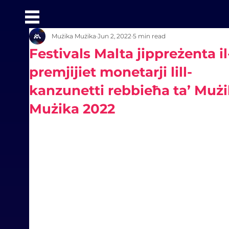
Mużika Mużika
Jun 2, 2022
5 min read
Festivals Malta jippreżenta il
premjijiet monetarji lill-
kanzunetti rebbieħa ta’ Muż
Mużika 2022