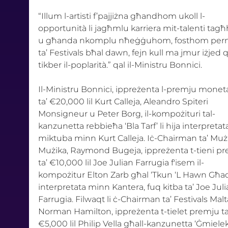
“Illum l-artisti f’pajjiżna għandhom ukoll l-
opportunità li jagħmlu karriera mit-talenti tag
u għanda nkomplu nħeġġuhom, fosthom per
ta’ Festivals bħal dawn, fejn kull ma jmur iżjed 
tikber il-poplarità.” qal il-Ministru Bonnici.
Il-Ministru Bonnici, ippreżenta l-premju moneta
ta’ €20,000 lil Kurt Calleja, Aleandro Spiteri 
Monsigneur u Peter Borg, il-kompożituri tal-
kanzunetta rebbieħa ‘Bla Tarf’ li hija interpretat
miktuba minn Kurt Calleja. Iċ-Chairman ta’ Muż
Mużika, Raymond Bugeja, ippreżenta t-tieni pr
ta’ €10,000 lil Joe Julian Farrugia f'isem il-
kompożitur Elton Zarb għal ‘Tkun ‘L Hawn Għad
interpretata minn Kantera, fuq kitba ta’ Joe Juli
Farrugia. Filwaqt li ċ-Chairman ta’ Festivals Malta
Norman Hamilton, ippreżenta t-tielet premju ta
€5,000 lil Philip Vella għall-kanzunetta ‘Ġmielek’