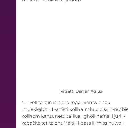
Ritratt: Darren Agius
“Il-livell ta’ din is-sena reġa’ kien wieħed 
impekkabbli. L-artisti kollha, mhux biss ir-rebbie
kollhom kanzunetti ta’ livell għoli ħafna li juri l-
kapaċità tat-talent Malti. Il-pass li jmiss huwa li 