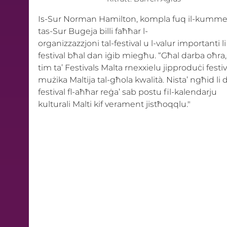
Is-Sur Norman Hamilton, kompla fuq il-kumme
tas-Sur Bugeja billi faħħar l-
organizzazzjoni tal-festival u l-valur importanti li
festival bħal dan iġib miegħu. “Għal darba oħra, 
tim ta’ Festivals Malta rnexxielu jipproduċi festiva
mużika Maltija tal-għola kwalità. Nista’ ngħid li d
festival fl-aħħar reġa’ sab postu fil-kalendarju 
kulturali Malti kif verament jistħoqqlu."