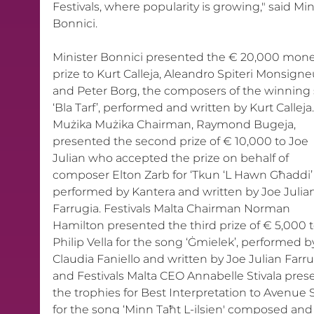
Festivals, where popularity is growing," said Min
Bonnici.
Minister Bonnici presented the € 20,000 mone
prize to Kurt Calleja, Aleandro Spiteri Monsigne
and Peter Borg, the composers of the winning
‘Bla Tarf’, performed and written by Kurt Calleja.
Mużika Mużika Chairman, Raymond Bugeja, 
presented the second prize of € 10,000 to Joe 
Julian who accepted the prize on behalf of 
composer Elton Zarb for ‘Tkun ‘L Hawn Għaddi’
performed by Kantera and written by Joe Julian
Farrugia. Festivals Malta Chairman Norman 
Hamilton presented the third prize of € 5,000 t
Philip Vella for the song ‘Ġmielek’, performed b
Claudia Faniello and written by Joe Julian Farru
and Festivals Malta CEO Annabelle Stivala pres
the trophies for Best Interpretation to Avenue 
for the song ‘Minn Taħt L-ilsien' composed and