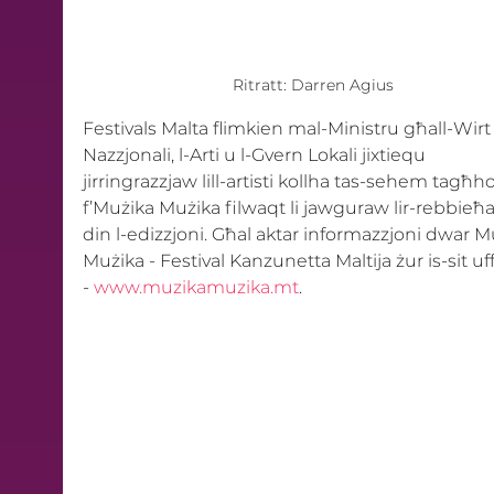
Ritratt: Darren Agius
Festivals Malta flimkien mal-Ministru għall-Wirt
Nazzjonali, l-Arti u l-Gvern Lokali jixtiequ 
jirringrazzjaw lill-artisti kollha tas-sehem tagħ
f’Mużika Mużika filwaqt li jawguraw lir-rebbieħa 
din l-edizzjoni. Għal aktar informazzjoni dwar M
Mużika - Festival Kanzunetta Maltija żur is-sit uffi
- 
www.muzikamuzika.mt
.