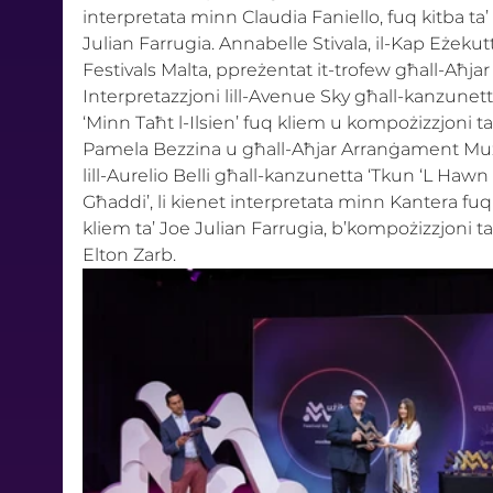
interpretata minn Claudia Faniello, fuq kitba ta’
Julian Farrugia. Annabelle Stivala, il-Kap Eżekutti
Festivals Malta, ppreżentat it-trofew għall-Aħjar
Interpretazzjoni lill-Avenue Sky għall-kanzunett
‘Minn Taħt l-Ilsien’ fuq kliem u kompożizzjoni ta’
Pamela Bezzina u għall-Aħjar Arranġament Mużi
lill-Aurelio Belli għall-kanzunetta ‘Tkun ‘L Hawn 
Għaddi’, li kienet interpretata minn Kantera fuq
kliem ta’ Joe Julian Farrugia, b’kompożizzjoni ta’
Elton Zarb.