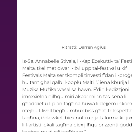
Ritratti: Darren Agius
Is-Sa. Annabelle Stivala, il-Kap Eżekuttiv ta’ Festi
Malta, tkellmet dwar l-iżvilupp tal-festival u kif 
Festivals Malta ser tkompli tinvesti f’dan il-proġet
hu tant għal qalb il-poplu Malti. “Jiena kburija li 
Mużika Mużika wasal sa hawn. F’din l-edizzjoni 
irnexxielna nilħqu miri akbar minn tas-sena li 
għaddiet u l-pjan tagħna huwa li dejjem inkom
ntejbu l-livell tiegħu mhux biss għat-telespettat
tagħna, iżda wkoll biex noffru pjattaforma kif jix
lill-artisti lokali tagħna biex jilħqu orizzonti ġodd
karriera mużikali tagħhom.”