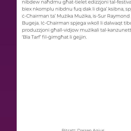
nibdew naħdmu għat-tielet edizzjoni tal-festiva
biex nkomplu nibdnu fuq dak li diġa’ ksibna, sp
ċ-Chairman ta’ Mużika Mużika, is-Sur Raymond 
Bugeja. Iċ-Chairman spjega wkoll li dalwaqt tibd
produzzjoni għall-vidjow mużikali tal-kanzunett
‘Bla Tarf’ fil-ġimgħat li ġejjin. 
Ritratt: Darren Agius