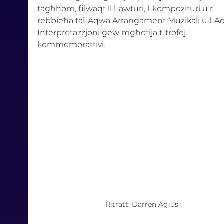
tagħhom, filwaqt li l-awturi, l-kompożituri u r-
rebbieħa tal-Aqwa Arranġament Mużikali u l-A
Interpretazzjoni ġew mgħotija t-trofej 
kommemorattivi. 
Ritratt: Darren Agius