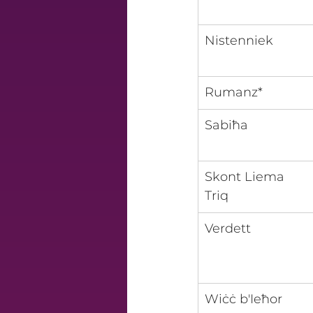
Nistenniek
Rumanz*
​Sabiħa
Skont Liema 
Triq
Verdett
​Wiċċ b'Ieħor