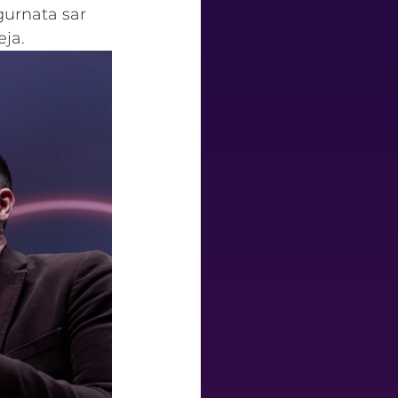
 ġurnata sar 
ja.