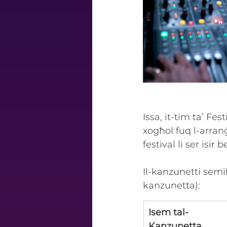
Issa, it-tim ta’ Fest
xogħol fuq l-arran
festival li ser isir 
Il-kanzunetti semi
kanzunetta):
Isem tal-
Kanzunetta