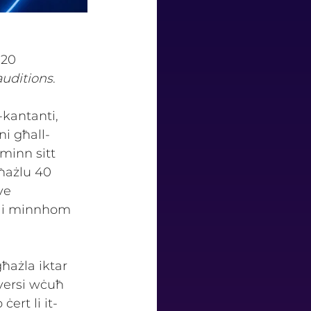
-20 
auditions
. 
-kantanti, 
ni għall-
minn sitt 
ħażlu 40 
ve 
 li minnhom 
ħażla iktar 
diversi wċuħ 
ert li it-