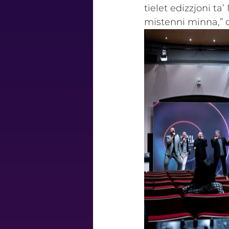
tielet edizzjoni ta
mistenni minna,” 