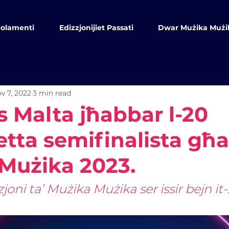
olamenti
Edizzjonijiet Passati
Dwar Mużika Mużi
v 7, 2022
3 min read
s Malta jħabbar l-20
tta semifinalista għa
Mużika 2023.
zzjoni ta’ Mużika Mużika ser issir bejn it-