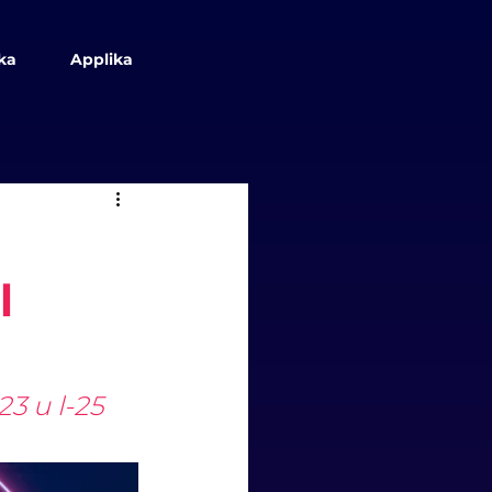
ka
Applika
l
23 u l-25 