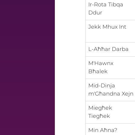
Ir-Rota Tibqa 
Ddur
Jekk Mhux Int
​L-Aħħar Darba
​M'Hawnx 
Bħalek
Mid-Dinja 
m'Għandna Xejn
Miegħek 
Tiegħek
Min Aħna?