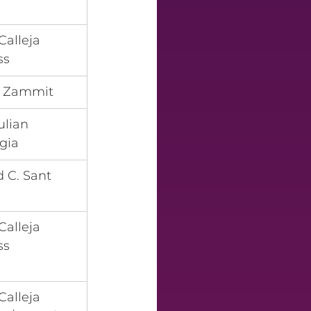
Calleja 
ss
h Zammit
ulian 
gia
d C. Sant
Calleja 
ss
Calleja 