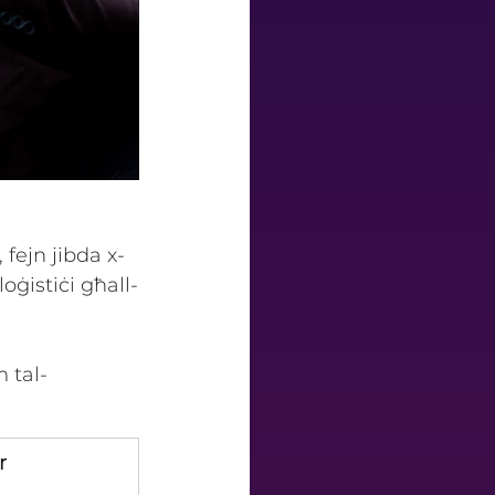
, fejn jibda x-
oġistiċi għall-
 tal-
r