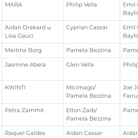
MARA 
Philip Vella
Emil 
Bayli
Aidan Drakard u 
Cyprian Cassar
Emil 
Lisa Gauci
Bayli
Martina Borg
Pamela Bezzina
Pame
Jasmine Abela
Glen Vella
Phili
KWINTI 
Micimago/ 
Joe J
Pamela Bezzina
Farru
Petra Zammit
Elton Zarb/ 
Pame
Pamela Bezzina
Raquel Galdes 
Aidan Cassar 
Aidan