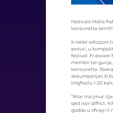
Festivals Malta ħa
kanzunetta semifi
It-tielet edizzjoni
awturi, u kompożitu
festival. Fl-ewwel 
membri tal-ġurija,
kanzunetta. Ilbier
akkumpanjati b’
b
intgħażlu l-20 kan
“Iktar ma jmur iżje
qed issir diffiċli. 
ġodda u oħrajn li 