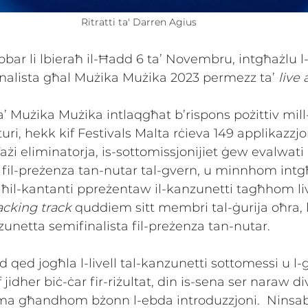
Ritratti ta' Darren Agius 
bbar li lbieraħ il-Ħadd 6 ta’ Novembru, intgħażlu l
nalista għal Mużika Mużika 2023 permezz ta’ 
live 
 ta’ Mużika Mużika intlaqgħat b’rispons pożittiv mill
ri, hekk kif Festivals Malta rċieva 149 applikazzjo
fażi eliminatorja, is-sottomissjonijiet ġew evalwati 
 fil-preżenza tan-nutar tal-gvern, u minnhom intg
aħil-kantanti ppreżentaw il-kanzunetti tagħhom li
acking track
 quddiem sitt membri tal-ġurija oħra,
zunetta semifinalista fil-preżenza tan-nutar. 
d qed jogħla l-livell tal-kanzunetti sottomessi u l-g
Kif jidher biċ-ċar fir-riżultat, din is-sena ser naraw 
ma għandhom bżonn l-ebda introduzzjoni.  Ninsab ċ