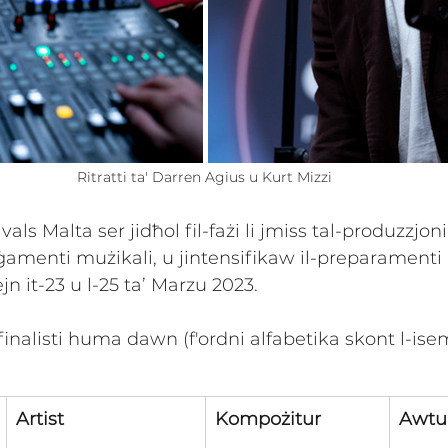
Ritratti ta' Darren Agius u Kurt Mizzi
ivals Malta ser jidħol fil-fażi li jmiss tal-produzzjoni
ġamenti mużikali, u jintensifikaw il-preparamenti l
bejn it-23 u l-25 ta’ Marzu 2023.
finalisti huma dawn (f'ordni alfabetika skont l-isem
Artist
Kompożitur
Awtu