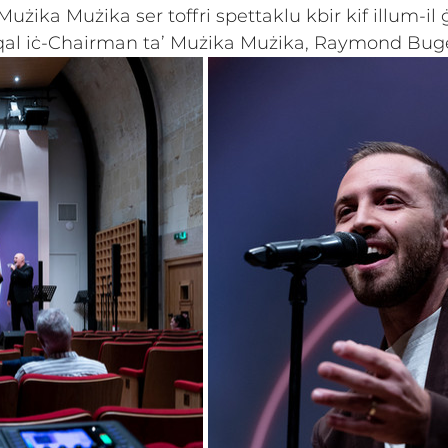
’ Mużika Mużika ser toffri spettaklu kbir kif illum-il
qal iċ-Chairman ta’ Mużika Mużika, Raymond Buge