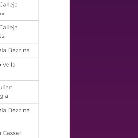
Calleja 
ss
Calleja 
ss
la Bezzina
p Vella
ulian 
gia
la Bezzina
 Cassar 