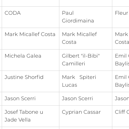
CODA 
Paul   
Fleur
Giordimaina
Mark Micallef Costa
Mark Micallef 
​Mark
Costa
Cost
Michela Galea
Gilbert "il-Bibi" 
​Emil 
Camilleri
Bayli
Justine Shorfid
​Mark   Spiteri 
​Emil 
Lucas
Bayli
​Jason Scerri
Jason Scerri
Jason
Josef Tabone u 
​Cyprian Cassar
Cliff
Jade Vella