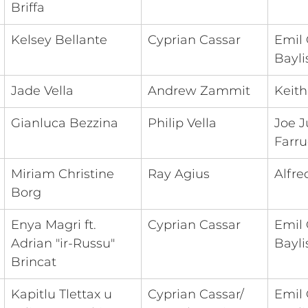
Briffa
Kelsey Bellante
Cyprian Cassar
Emil 
Bayli
Jade Vella
Andrew Zammit
Keit
Gianluca Bezzina
Philip Vella
Joe J
Farru
​Miriam Christine 
Ray Agius
Alfre
Borg
Enya Magri ft. 
​Cyprian Cassar
Emil 
Adrian "ir-Russu" 
Bayli
Brincat
Kapitlu Tlettax u 
Cyprian Cassar/ 
Emil 