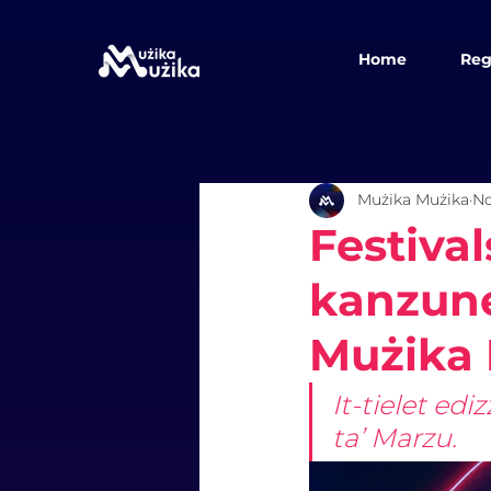
Home
Reg
Mużika Mużika
No
Festival
kanzune
Mużika 
It-tielet edi
ta’ Marzu. 