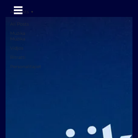
All Posts
All Posts
Mużika
Mużika
Vidjos
Ritratti
Personalitajiet