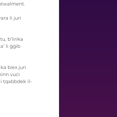
entwalment. 
ra li juri 
, b’lirika 
’ li ġġib 
ika biex juri 
inn vuċi 
i tqabbdek il-