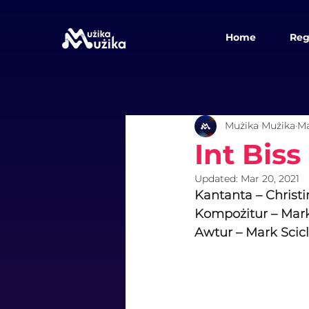
Home
Reg
Mużika Mużika
Ma
Int Biss
Updated:
Mar 20, 2021
Kantanta – Christ
Kompożitur – Mark
Awtur – Mark Scic