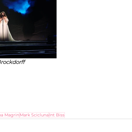
Brockdorff
na Magrin
Mark Scicluna
Int Biss