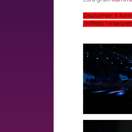
Disclaimer: Il-kon
jirrifletti l-interpr