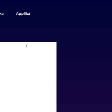
ka
Applika