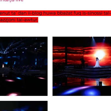
tenut ta’ dan il-blog huwa bbażat fuq is-sinossi ta
etazzjoni tal-awtur.