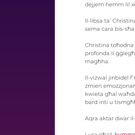
dejjem hemm lil xi
Il-libsa ta’ Christi
sema ċara bis-sħab 
Christina toħodna 
profonda li ġġiegħl
magħha. 
Il-viżwal jinbidel f’
żmien emozzjonanti
kwieta għal waħda
bard inti u tismgħ
Aqra aktar dwar il
Lura
għall-
kummen