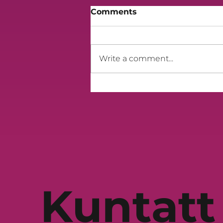
Comments
Write a comment...
‘Nistaqsi’ - il-kanzunetta
rebbieħa tas-sitt edizzjoni
ta’ Mużika Mużika
Kuntatt