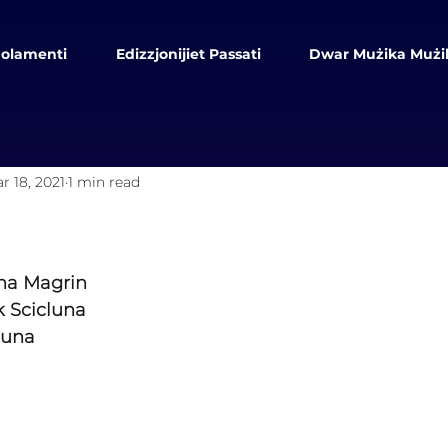
olamenti
Edizzjonijiet Passati
Dwar Mużika Mużi
r 18, 2021
1 min read
ina Magrin
 Scicluna
luna 