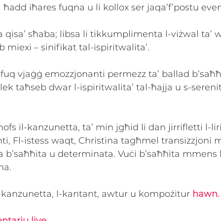
 ħadd iħares fuqna u li kollox ser jaqa’f’postu ev
na qisa’ sħaba; libsa li tikkumplimenta l-viżwal ta’ wa
miexi – sinifikat tal-ispiritwalita’.
fuq vjaġġ emozzjonanti permezz ta’ ballad b’saħħtu
ek taħseb dwar l-ispiritwalita’ tal-ħajja u s-serenita
nofs il-kanzunetta, ta’ min jgħid li dan jirrifletti l-lir
, Fl-istess waqt, Christina tagħmel transizzjoni m
 b’saħħita u determinata. Vuċi b’saħħita mmens l
ha.
-kanzunetta, l-kantant, awtur u kompożitur 
hawn.
tarju live