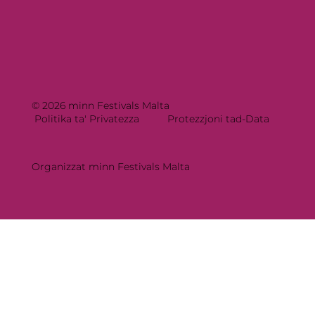
© 2026 minn Festivals Malta
Politika ta' Privatezza
Protezzjoni tad-Data
Organizzat minn Festivals Malta