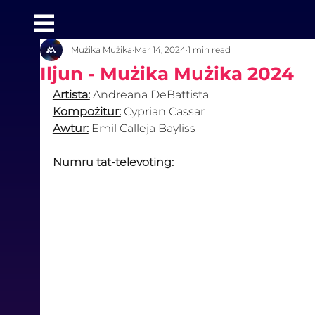
Mużika Mużika
Mar 14, 2024
1 min read
Iljun - Mużika Mużika 2024
Artista:
 Andreana DeBattista
Kompożitur:
 Cyprian Cassar
Awtur:
 Emil Calleja Bayliss
Numru tat-televoting: