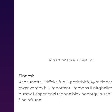
Ritratt ta' Lorella Castillo
Sinopsi:
Kanzunetta li tiffoka fuq il-pożittivit
à, 
Iljun 
tiddes
dwar kemm hu importanti immens li nitgħallm
nużaw l-esperjenzi tagħna biex noħorġu s-sabi
fina nfsuna.