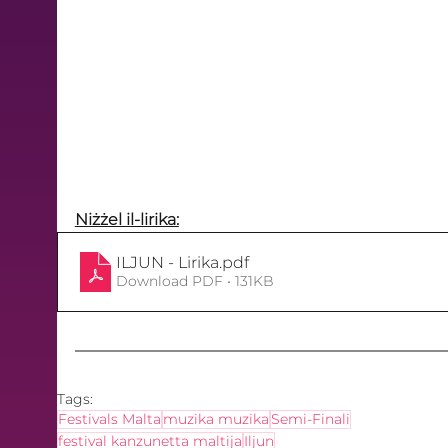
Niżżel il-lirika:
ILJUN - Lirika
.pdf
Download PDF • 131KB
Tags:
Festivals Malta
muzika muzika
Semi-Finali
festival kanzunetta maltija
Iljun