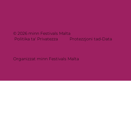
© 2026 minn Festivals Malta
Politika ta' Privatezza
Protezzjoni tad-Data
Organizzat minn Festivals Malta