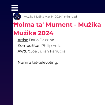
Mużika Mużika
Mar 14, 2024
1 min read
Ħolma ta' Mument - Mużika
Mużika 2024
Artist:
 Dario Bezzina
Kompożitur:
 Philip Vella
Awtur:
 Joe Julian Farrugia
Numru tat-televoting: