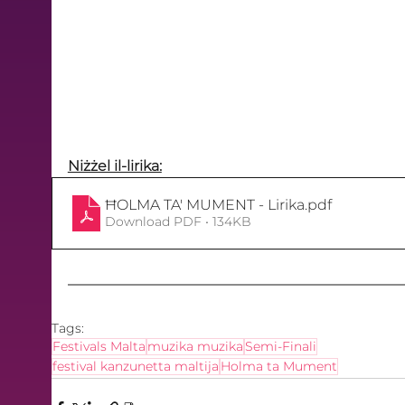
Niżżel il-lirika:
ĦOLMA TA' MUMENT - Lirika
.pdf
Download PDF • 134KB
Tags:
Festivals Malta
muzika muzika
Semi-Finali
festival kanzunetta maltija
Holma ta Mument