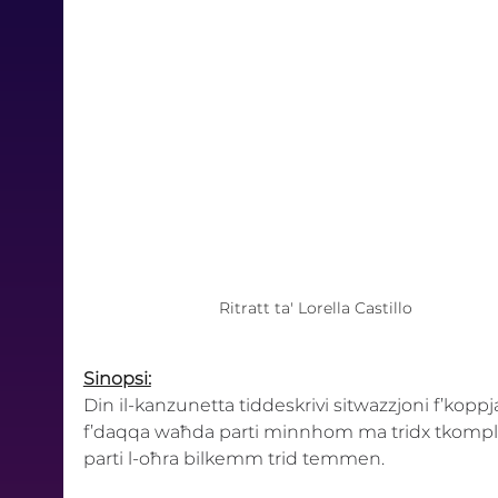
Ritratt ta' Lorella Castillo
Sinopsi:
Din il-kanzunetta tiddeskrivi sitwazzjoni f’koppja
f’daqqa waħda parti minnhom ma tridx tkompli.
parti l-oħra bilkemm trid temmen.