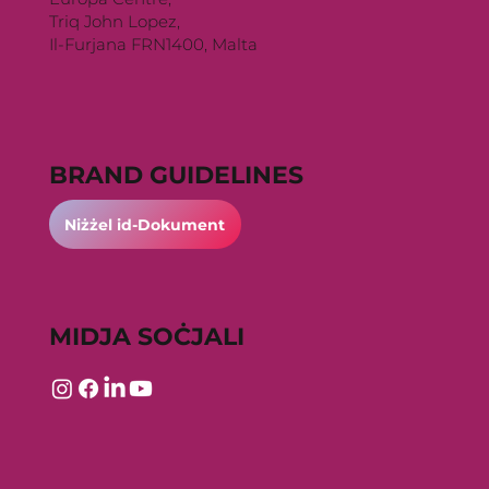
Triq John Lopez,
Il-Furjana FRN1400, Malta
BRAND GUIDELINES
Niżżel id-Dokument
MIDJA SOĊJALI