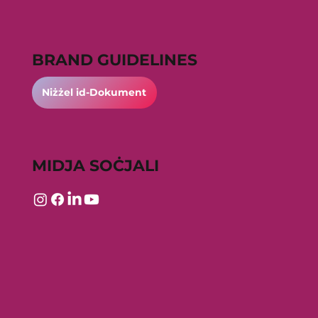
BRAND GUIDELINES
Niżżel id-Dokument
MIDJA SOĊJALI