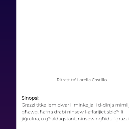
Ritratt ta' Lorella Castillo
Sinopsi:
Grazzi titkellem dwar li minkejja li d-dinja mimli
għawġ, ħafna drabi ninsew l-affarijiet sbieħ li 
jiġrulna, u għaldaqstant, ninsew ngħidu "grazzi"