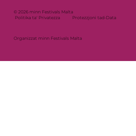
© 2026 minn Festivals Malta
Politika ta' Privatezza
Protezzjoni tad-Data
Organizzat minn Festivals Malta