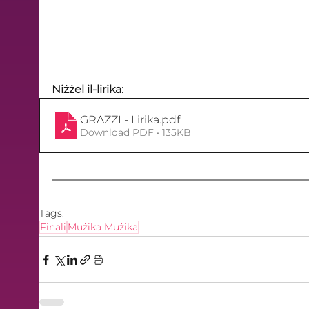
Niżżel il-lirika:
GRAZZI - Lirika
.pdf
Download PDF • 135KB
Tags:
Finali
Mużika Mużika