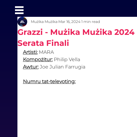
Mużika Mużika
Mar 16, 2024
1 min read
Grazzi - Mużika Mużika 2024 
Serata Finali
Artisti:
 MARA
Kompożitur:
 Philip Vella
Awtur:
 Joe Julian Farrugia
Numru tat-televoting: