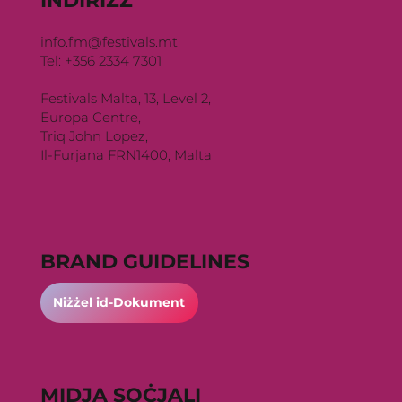
INDIRIZZ
info.fm@festivals.mt
Tel: +356 2334 7301
Festivals Malta, 13, Level 2,
Europa Centre,
Triq John Lopez,
Il-Furjana FRN1400, Malta
BRAND GUIDELINES
Niżżel id-Dokument
MIDJA SOĊJALI