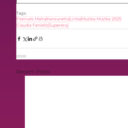
Tags:
Festivals Malta
Kanzunetta
Lirika
Mużika Mużika 2025
Claudia Faniello
Supereroj
Recent Posts