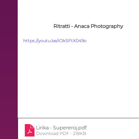
Ritratti - Anaca Photography
https://youtu.be/iOkSFtX049o
Lirika - Supereroj
.pdf
Download PDF • 218KB