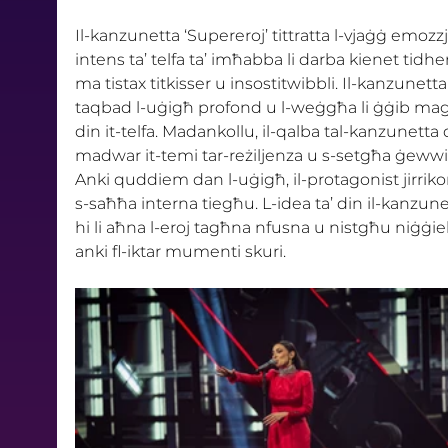
Il-kanzunetta ‘Supereroj’ tittratta l-vjaġġ emozzj
intens ta’ telfa ta’ imħabba li darba kienet tidher 
ma tistax titkisser u insostitwibbli. Il-kanzunetta
taqbad l-uġigħ profond u l-weġgħa li ġġib ma
din it-telfa. Madankollu, il-qalba tal-kanzunetta
madwar it-temi tar-reżiljenza u s-setgħa ġewwi
Anki quddiem dan l-uġigħ, il-protagonist jirriko
s-saħħa interna tiegħu. L-idea ta’ din il-kanzune
hi li aħna l-eroj tagħna nfusna u nistgħu niġġie
anki fl-iktar mumenti skuri.