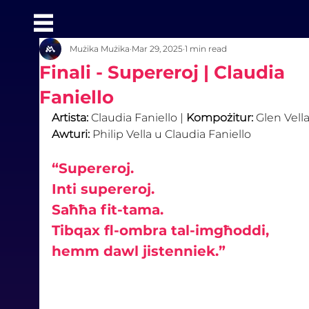
Mużika Mużika
Mar 29, 2025
1 min read
Finali - Supereroj | Claudia
Faniello
Artista: 
Claudia Faniello | 
Kompożitur: 
Glen Vella 
Awturi: 
Philip Vella u Claudia Faniello
“Supereroj.
Inti supereroj. 
Saħħa fit-tama.
Tibqax fl-ombra tal-imgħoddi, 
hemm dawl jistenniek.”