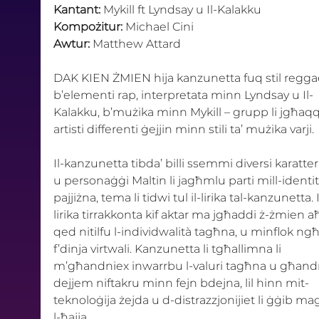
Kantant:
 Mykill ft Lyndsay u Il-Kalakku
Kompożitur:
 Michael Cini
Awtur:
 Matthew Attard
DAK KIEN ŻMIEN hija kanzunetta fuq stil regga
b’elementi rap, interpretata minn Lyndsay u Il-
Kalakku, b’mużika minn Mykill – grupp li jgħaq
artisti differenti ġejjin minn stili ta’ mużika varji. 
Il-kanzunetta tibda’ billi ssemmi diversi karatteri
u personaġġi Maltin li jagħmlu parti mill-identità
pajjiżna, tema li tidwi tul il-lirika tal-kanzunetta. I
lirika tirrakkonta kif aktar ma jgħaddi ż-żmien a
qed nitilfu l-individwalità tagħna, u minflok ngħ
f’dinja virtwali. Kanzunetta li tgħallimna li 
m’għandniex inwarrbu l-valuri tagħna u għand
dejjem niftakru minn fejn bdejna, lil hinn mit-
teknoloġija żejda u d-distrazzjonijiet li ġġib m
l-ħajja. 