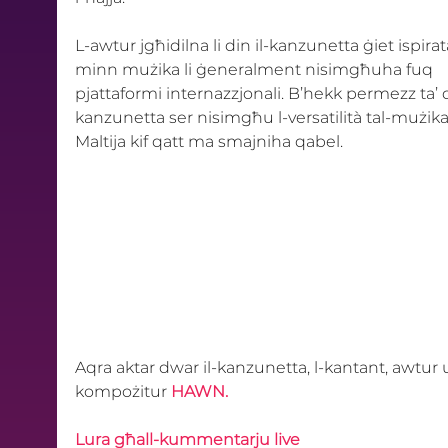
L-awtur jgħidilna li din il-kanzunetta ġiet ispirat
minn mużika li ġeneralment nisimgħuha fuq 
pjattaformi internazzjonali. B’hekk permezz ta’ d
kanzunetta ser nisimgħu l-versatilità tal-mużika
Maltija kif qatt ma smajniha qabel. 
Aqra aktar dwar il-kanzunetta, l-kantant, awtur 
kompożitur 
HAWN.
Lura għall-kummentarju live