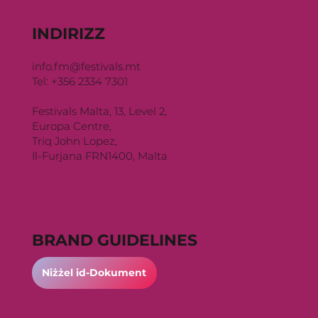
INDIRIZZ
info.fm@festivals.mt
Tel: +356 2334 7301
Festivals Malta, 13, Level 2,
Europa Centre,
Triq John Lopez,
Il-Furjana FRN1400, Malta
BRAND GUIDELINES
Niżżel id-Dokument