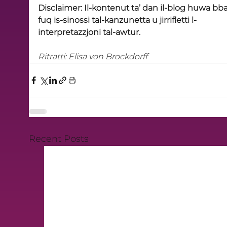
Disclaimer: Il-kontenut ta’ dan il-blog huwa bba
fuq is-sinossi tal-kanzunetta u jirrifletti l-
interpretazzjoni tal-awtur.
Ritratti: Elisa von Brockdorff
Recent Posts