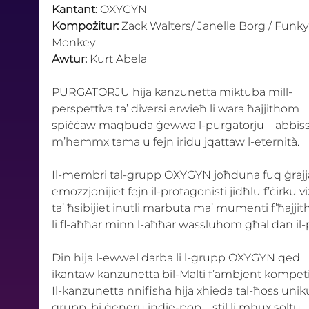
Kantant:
 OXYGYN
Kompożitur:
 Zack Walters/ Janelle Borg / Funky
Monkey 
Awtur:
 Kurt Abela
PURGATORJU hija kanzunetta miktuba mill-
perspettiva ta’ diversi erwieħ li wara ħajjithom 
spiċċaw maqbuda ġewwa l-purgatorju – abbiss 
m’hemmx tama u fejn iridu jqattaw l-eternità. 
Il-membri tal-grupp OXYGYN joħduna fuq ġrajja
emozzjonijiet fejn il-protagonisti jidħlu f’ċirku vi
ta’ ħsibijiet inutli marbuta ma’ mumenti f’ħajji
li fl-aħħar minn l-aħħar wassluhom għal dan il-p
Din hija l-ewwel darba li l-grupp OXYGYN qed 
ikantaw kanzunetta bil-Malti f’ambjent kompetit
Il-kanzunetta nnifisha hija xhieda tal-ħoss uniku
grupp, bi ġeneru indie-pop – stil li mhux soltu 