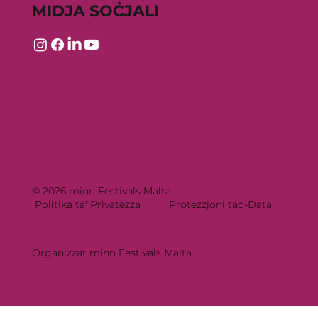
MIDJA SOĊJALI
© 2026 minn Festivals Malta
Politika ta' Privatezza
Protezzjoni tad-Data
Organizzat minn Festivals Malta