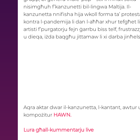
nisimgħuh f’kanzunetti bil-lingwa Maltija. Il-
kanzunetta nnifisha hija wkoll forma ta’ protest
kontra l-pandemija li dan l-aħħar xhur tefgħet lil
artisti f’purgatorju fejn ġarrbu biss telf, frustrazz
u dieqa, iżda baqgħu jittamaw li xi darba jinħels
Aqra aktar dwar il-kanzunetta, l-kantant, awtur 
kompożitur 
HAWN.
Lura għall-kummentarju live