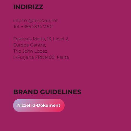
INDIRIZZ
info.fm@festivals.mt
Tel: +356 2334 7301
Festivals Malta, 13, Level 2,
Europa Centre,
Triq John Lopez,
Il-Furjana FRN1400, Malta
BRAND GUIDELINES
Niżżel id-Dokument