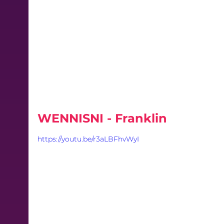
WENNISNI - Franklin
https://youtu.be/r3aLBFhvWyI