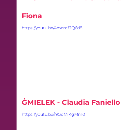
Fiona
https://youtu.be/4mcrqf2Q6d8
ĠMIELEK - Claudia Faniello
https://youtu.be/l9GdMiKgMm0