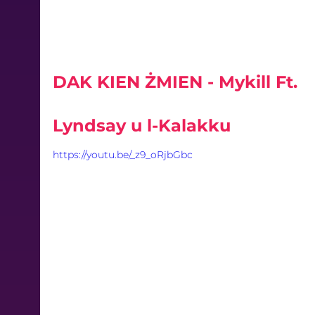
DAK KIEN ŻMIEN - Mykill Ft. 
Lyndsay u l-Kalakku
https://youtu.be/_z9_oRjbGbc