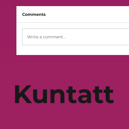
Comments
Write a comment...
‘Nistaqsi’ - il-kanzunetta rebbieħa
tas-sitt edizzjoni ta’ Mużika Mużika
Kuntatt