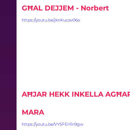
GĦAL DEJJEM - Norbert
https://youtu.be/jknKucav06o
AĦJAR HEKK INKELLA AGĦAR
MARA
https://youtu.be/VY5FEH1n9gw