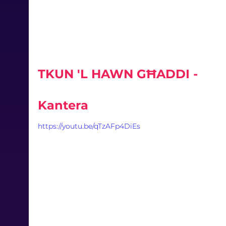
TKUN 'L HAWN GĦADDI - 
Kantera
https://youtu.be/qTzAFp4DiEs