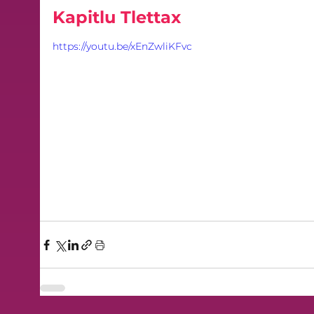
Kapitlu Tlettax
https://youtu.be/xEnZwliKFvc