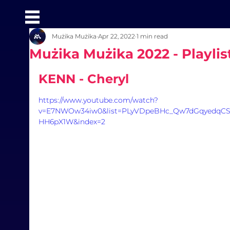
Mużika Mużika
Apr 22, 2022
1 min read
Mużika Mużika 2022 - Playlis
KENN - Cheryl
https://www.youtube.com/watch?
v=E7NWOw34iw0&list=PLyVDpeBHc_Qw7dGqyedqC
HH6pX1W&index=2