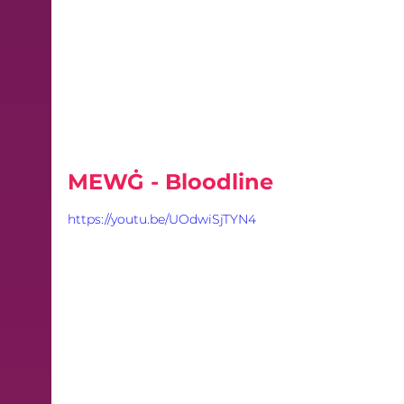
MEWĠ - Bloodline
https://youtu.be/UOdwiSjTYN4