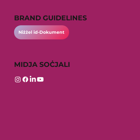
BRAND GUIDELINES
Niżżel id-Dokument
MIDJA SOĊJALI