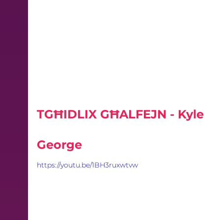
TGĦIDLIX GĦALFEJN - Kyle 
George
https://youtu.be/1BH3ruxwtvw