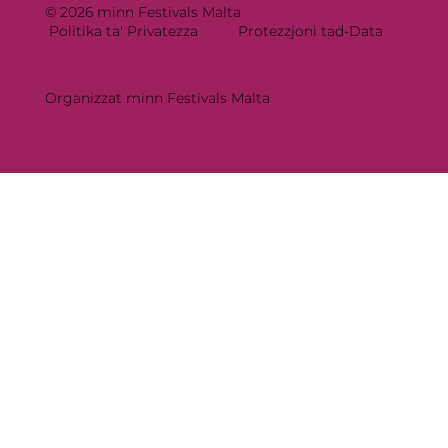
© 2026 minn Festivals Malta
Politika ta' Privatezza
Protezzjoni tad-Data
Organizzat minn Festivals Malta