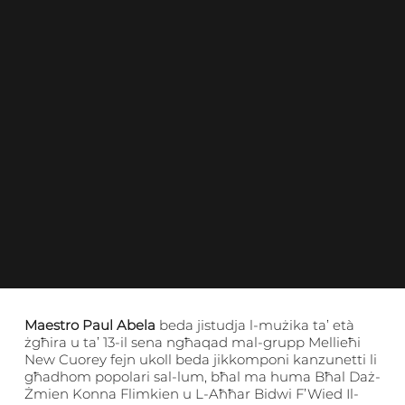
Maestro Paul Abela
beda jistudja l-mużika ta’ età
żgħira u ta’ 13-il sena ngħaqad mal-grupp Mellieħi
New Cuorey fejn ukoll beda jikkomponi kanzunetti li
għadhom popolari sal-lum, bħal ma huma Bħal Daż-
Żmien Konna Flimkien u L-Aħħar Bidwi F’Wied Il-