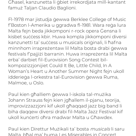
Għasel, kanzunetta li ġbiet irrekordjata mill-kantant
famuż Taljan Claudio Baglioni.
Fl-1978 mar jistudja ġewwa Berklee College of Music
f’Boston l-Amerika u ggradwa fl-1981. Wara reġa lura
Malta fejn beda jikkomponi r-rock opera Ġensna li
kisbet suċċess kbir. Huwa kompla jikkomponi diversi
kanzunetti ta’ suċċess u musicals oriġinali, li ħafna
minnhom irrapreżentaw lil Malta bosta drabi ġewwa
festivals f’pajjiżi barranin. Huwa irrapreżenta lil Malta
erba’ darbiet fil-Eurovision Song Contest bil-
kompozizzjonijiet Could It Be, Little Child, In A
Woman’s Heart u Another Summer Night fejn ukoll
idderieġa l-orkestra tal-Eurovision ġewwa Ruma,
Malmoe, u Oslo.
Paul kien għalliem ġewwa l-iskola tal-mużika
Johann Strauss fejn kien jgħallem il-pjanu, teorija,
improvizzazzjoni kif ukoll għaqqad jazz big band li
biha daqqew diversi drabi fil-Malta Jazz Festival kif
ukoll kunċerti oħra madwar Malta u Għawdex.
Paul kien Direttur Mużikali ta’ bosta
musicals
li saru
Malta, bħal ma’ huma Les Miserables in Concert,