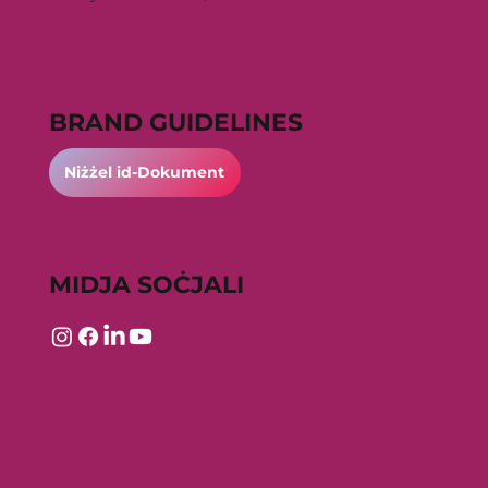
BRAND GUIDELINES
Niżżel id-Dokument
MIDJA SOĊJALI