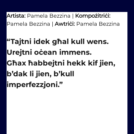
Artista:
 Pamela Bezzina | 
Kompożitriċi: 
Pamela Bezzina | 
Awtriċi: 
Pamela Bezzina
“Tajtni idek għal kull wens. 
Urejtni oċean immens.
Għax ħabbejtni hekk kif jien, 
b’dak li jien, b’kull 
imperfezzjoni.”