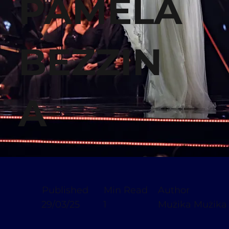
PAMELA
BEZZIN
A
Published
Min Read
Author
29/03/25
1
Mużika Mużika