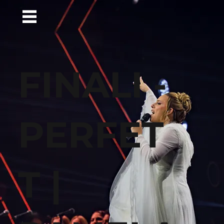
FINALI -
PERFET
T |