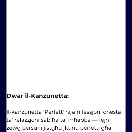
Dwar il-Kanzunetta: 
Il-kanzunetta ‘Perfett’ hija riflessjoni onesta 
ta’ relazzjoni sabiħa ta’ mħabba –– fejn 
żewġ persuni jistgħu jkunu perfetti għal 