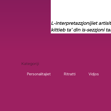
L-interpretazzjonijiet artisiti
kittieb ta’ din is-sezzjoni ta
Kategoriji
Personalitajiet
Ritratti
Vidjos