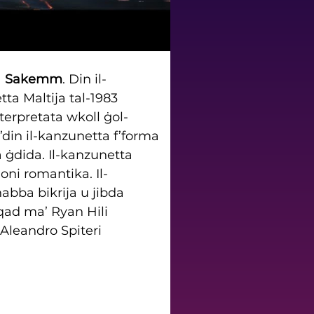
 
Sakemm
. Din il-
ta Maltija tal-1983 
terpretata wkoll ġol-
 F’din il-kanzunetta f’forma 
 ġdida. Il-kanzunetta 
joni romantika. Il-
abba bikrija u jibda 
qad ma’ Ryan Hili 
Aleandro Spiteri 