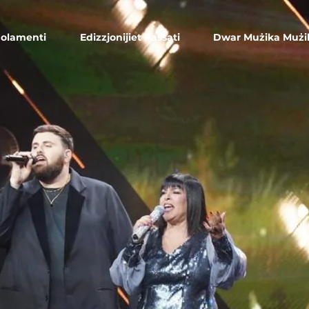
olamenti
Edizzjonijiet Passati
Dwar Mużika Mużi