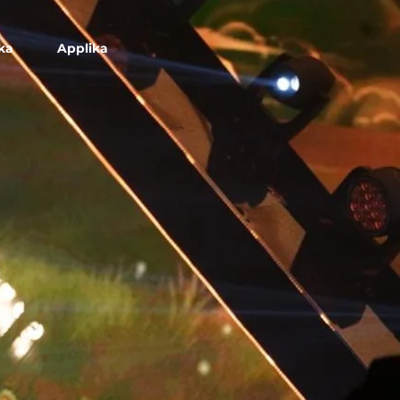
ka
Applika