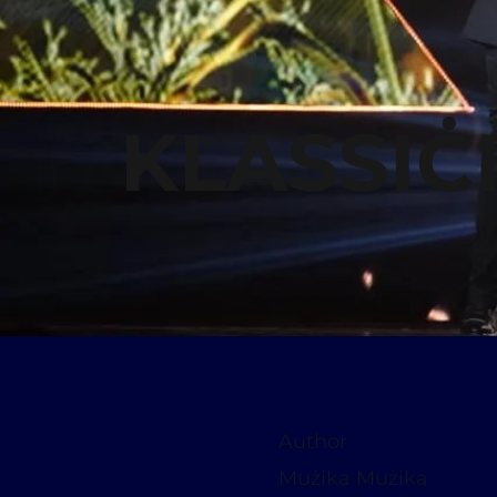
KLASSIĊ
Author
Mużika Mużika