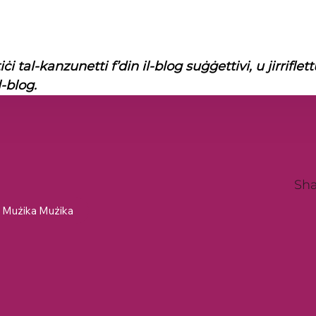
ċi tal-kanzunetti f’din il-blog suġġettivi, u jirriflettu
l-blog.
Sha
Mużika Mużika