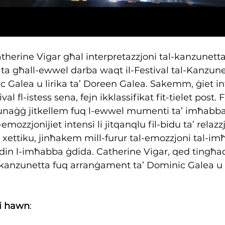
therine Vigar għal interpretazzjoni tal-kanzunetta
a għall-ewwel darba waqt il-Festival tal-Kanzunet
 Galea u lirika ta’ Doreen Galea. Sakemm, ġiet in
al fl-istess sena, fejn ikklassifikat fit-tielet post.
ersunaġġ jitkellem fuq l-ewwel mumenti ta’ imħabba
-emozzjonijiet intensi li jitqanqlu fil-bidu ta’ relazz
 xettiku, jinħakem mill-furur tal-emozzjoni tal-imħ
din l-imħabba ġdida. Catherine Vigar, qed tingħa
il-kanzunetta fuq arranġament ta’ Dominic Galea u 
li hawn
: