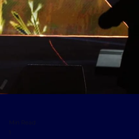
Min Read
1