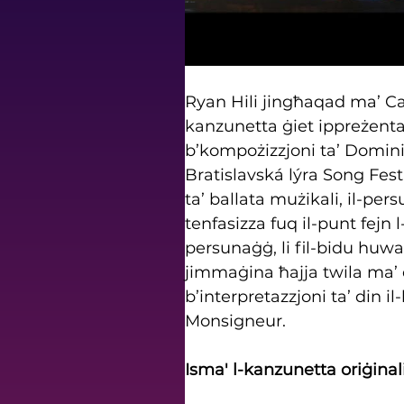
Ryan Hili jingħaqad ma’ Ca
kanzunetta ġiet ippreżentat
b’kompożizzjoni ta’ Dominic
Bratislavská lýra Song Festiv
ta’ ballata mużikali, il-p
tenfasizza fuq il-punt fejn l
persunaġġ, li fil-bidu huwa
jimmaġina ħajja twila ma’ 
b’interpretazzjoni ta’ din 
Monsigneur.
Isma' l-kanzunetta oriġina