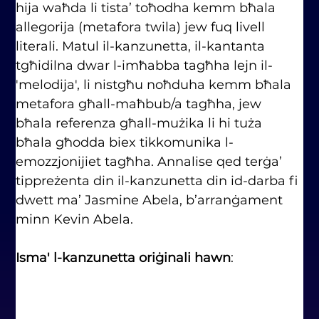
hija waħda li tista’ toħodha kemm bħala 
allegorija (metafora twila) jew fuq livell 
literali. Matul il-kanzunetta, il-kantanta 
tgħidilna dwar l-imħabba tagħha lejn il-
'melodija', li nistgħu noħduha kemm bħala 
metafora għall-maħbub/a tagħha, jew 
bħala referenza għall-mużika li hi tuża 
bħala għodda biex tikkomunika l-
emozzjonijiet tagħha. Annalise qed terġa’ 
tippreżenta din il-kanzunetta din id-darba fi 
dwett ma’ Jasmine Abela, b’arranġament 
minn Kevin Abela.  
Isma' l-kanzunetta oriġinali hawn
: 