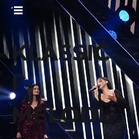
KLASSIĊ
I -
MELODI