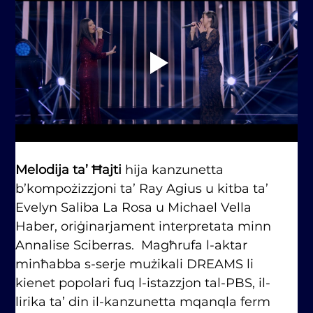
Melodija ta’ Ħajti
 hija kanzunetta 
b’kompożizzjoni ta’ Ray Agius u kitba ta’ 
Evelyn Saliba La Rosa u Michael Vella 
Haber, oriġinarjament interpretata minn 
Annalise Sciberras.  Magħrufa l-aktar 
minħabba s-serje mużikali DREAMS li 
kienet popolari fuq l-istazzjon tal-PBS, il-
lirika ta’ din il-kanzunetta mqanqla ferm 