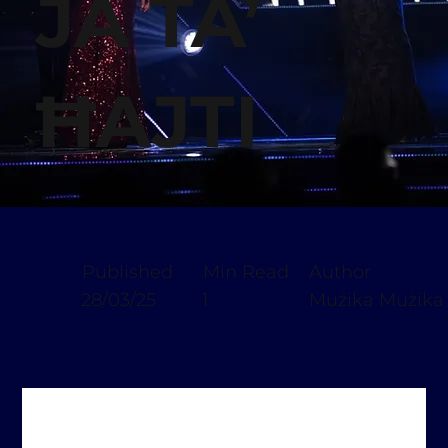
JA TA’
ĦAJTI
Published
Min Read
Author
28/03/25
1
Mużika Mużika