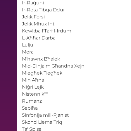
Ir-Raġuni
Ir-Rota Tibqa Ddur
Jekk Forsi
Jekk Mhux Int
Kewkba f'Tarf l-Irdum
L-Aħħar Darba
Lulju
Mera
M'hawnx Bħalek
Mid-Dinja m'Għandna Xejn
Miegħek Tiegħek
Min Aħna
Niġri Lejk
Nistennik**
Rumanz
Sabiħa
Sinfonija mill-Pjanist
Skond Liema Triq
Ta' Spiss