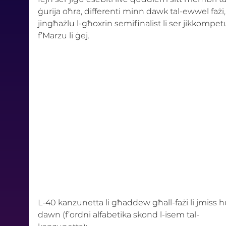
ġurija oħra, differenti minn dawk tal-ewwel fażi,
jingħażlu l-għoxrin semifinalist li ser jikkompet
f’Marzu li ġej. 
L-40 kanzunetta li għaddew għall-fażi li jmiss 
dawn (f’ordni alfabetika skond l-isem tal-