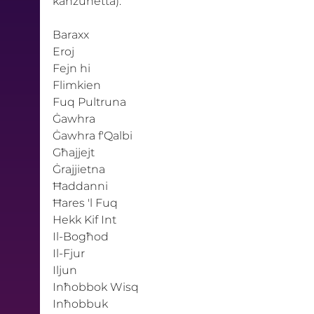
kanzunetta): 
Baraxx
Eroj
Fejn hi
Flimkien
Fuq Pultruna
Ġawhra
Ġawhra f'Qalbi
Għajjejt
Ġrajjietna
Ħaddanni
Ħares 'l Fuq
Hekk Kif Int
Il-Bogħod
Il-Fjur
Iljun
Inħobbok Wisq
Inħobbuk