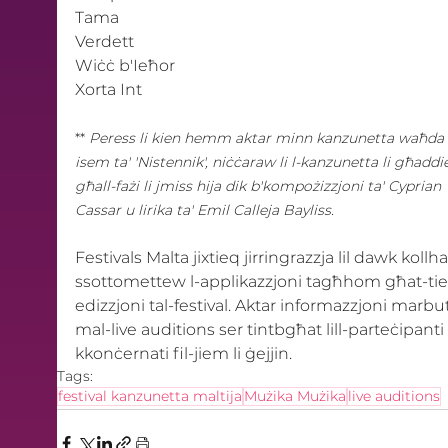
Tama
Verdett
Wiċċ b'Ieħor
Xorta Int
** 
Peress li kien hemm aktar minn kanzunetta waħda 
isem ta' 'Nistennik', niċċaraw li l-kanzunetta li għaddie
għall-fażi li jmiss hija dik b'kompożizzjoni ta' Cyprian 
Cassar u lirika ta' Emil Calleja Bayliss.
Festivals Malta jixtieq jirringrazzja lil dawk kollha 
ssottomettew l-applikazzjoni tagħhom għat-tiel
edizzjoni tal-festival. Aktar informazzjoni marbu
mal-live auditions ser tintbgħat lill-parteċipanti 
kkonċernati fil-jiem li ġejjin. 
Tags:
festival kanzunetta maltija
Mużika Mużika
live auditions