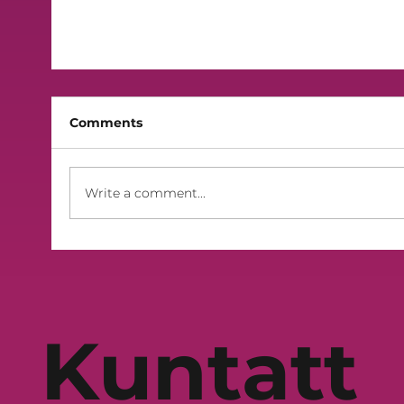
Comments
Write a comment...
Rispons kbir għat-tielet edizzjoni ta’
Kuntatt
Mużika Mużika