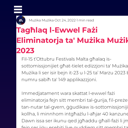
Mużika Mużika
Oct 24, 2022
1 min read
Tagħlaq l-Ewwel Fażi
Eliminatorja ta' Mużika Mużi
2023
Fil-15 t’Ottubru Festivals Malta għalaq is-
sottomissjonijiet għat-tielet edizzjoni ta' Mużika
Mużika li ser isir bejn it-23 u l-25 ta’ Marzu 2023 
numru sabiħ ta' 149 applikazzjoni.
Immedjatament wara skattat l-ewwel fażi 
eliminatorja fejn sitt membri tal-ġurija, fil-preż
tan-nutar tal-gvern, ġġudikaw is-sottomissjoniji
kollha, li minnhom intgħażlu l-aħjar 40 kanzune
Dawn issa ser ikunu qed jgħaddu għall-fażi li jm
fejn ser jiġu esebiti live quddiem sitt membri ta