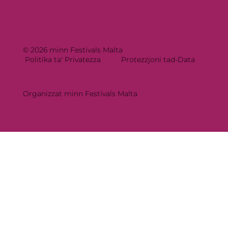
© 2026 minn Festivals Malta
Politika ta' Privatezza
Protezzjoni tad-Data
Organizzat minn Festivals Malta