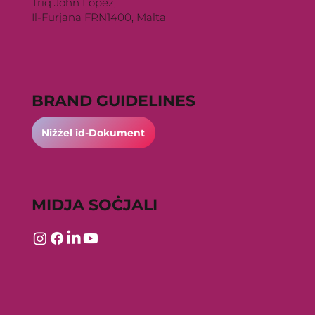
Triq John Lopez,
Il-Furjana FRN1400, Malta
BRAND GUIDELINES
Niżżel id-Dokument
MIDJA SOĊJALI