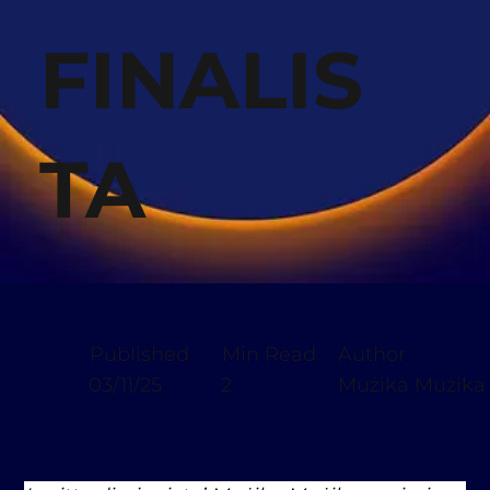
FINALIS
TA
Published
Min Read
Author
03/11/25
2
Mużika Mużika