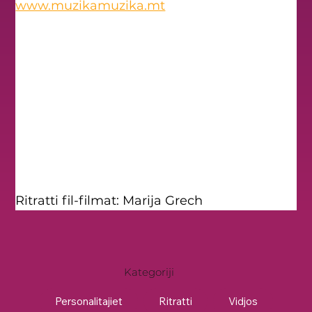
www.muzikamuzika.mt
Ritratti fil-filmat: Marija Grech
Kategoriji
Personalitajiet
Ritratti
Vidjos