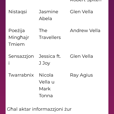
Nistaqsi
Jasmine 
Glen Vella
Abela
Poeżija 
The 
Andrew Vella
Mingħajr 
Travellers
Tmiem
Sensazzjon
Jessica ft. 
Glen Vella
i
J Joy
Twarrabnix
Nicola 
Ray Agius
Vella u 
Mark 
Tonna
Għal aktar informazzjoni żur 