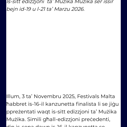
Is-sitt edizzjoni  ta’ Mużika Mużika ser issir 
bejn id-19 u l-21 ta’ Marzu 2026.
Illum, 3 ta’ Novembru 2025, Festivals Malta 
ħabbret is-16-il kanzunetta finalista li se jiġu 
ppreżentati waqt is-sitt edizzjoni ta’ Mużika 
Mużika. Simili għall-edizzjoni preċedenti, 
din is-sena dawn is-16-il kanzunetta se 