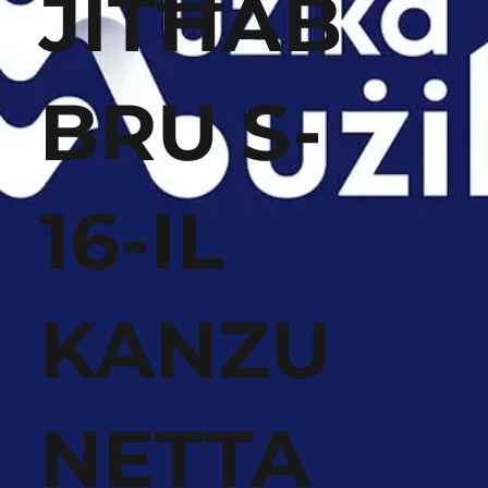
JITĦAB
BRU S-
16-IL
KANZU
NETTA