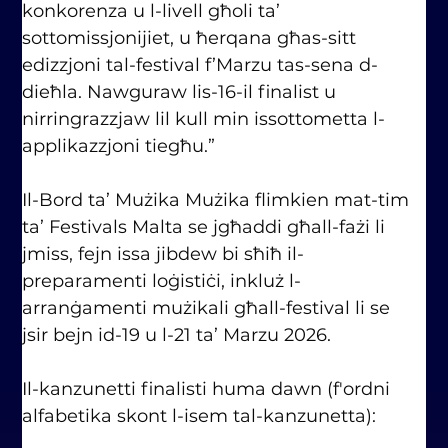
konkorenza u l-livell għoli ta’ 
sottomissjonijiet, u ħerqana għas-sitt 
edizzjoni tal-festival f’Marzu tas-sena d-
dieħla. Nawguraw lis-16-il finalist u 
nirringrazzjaw lil kull min issottometta l-
applikazzjoni tiegħu.”
Il-Bord ta’ Mużika Mużika flimkien mat-tim 
ta’ Festivals Malta se jgħaddi għall-fażi li 
jmiss, fejn issa jibdew bi sħiħ il-
preparamenti loġistiċi, inkluż l-
arranġamenti mużikali għall-festival li se 
jsir bejn id-19 u l-21 ta’ Marzu 2026.
Il-kanzunetti finalisti huma dawn (f'ordni 
alfabetika skont l-isem tal-kanzunetta):