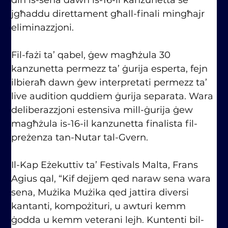
jgħaddu direttament għall-finali mingħajr 
eliminazzjoni.
Fil-fażi ta’ qabel, ġew magħżula 30 
kanzunetta permezz ta’ ġurija esperta, fejn 
ilbieraħ dawn ġew interpretati permezz ta’ 
live audition quddiem ġurija separata. Wara 
deliberazzjoni estensiva mill-ġurija ġew 
magħżula is-16-il kanzunetta finalista fil-
preżenza tan-Nutar tal-Gvern.
Il-Kap Eżekuttiv ta’ Festivals Malta, Frans 
Agius qal, “Kif dejjem qed naraw sena wara 
sena, Mużika Mużika qed jattira diversi 
kantanti, kompożituri, u awturi kemm 
ġodda u kemm veterani lejh. Kuntenti bil-