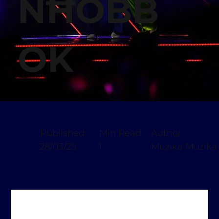
NĦOBB
OK
Published
Min Read
Author
28/03/25
1
Mużika Mużika