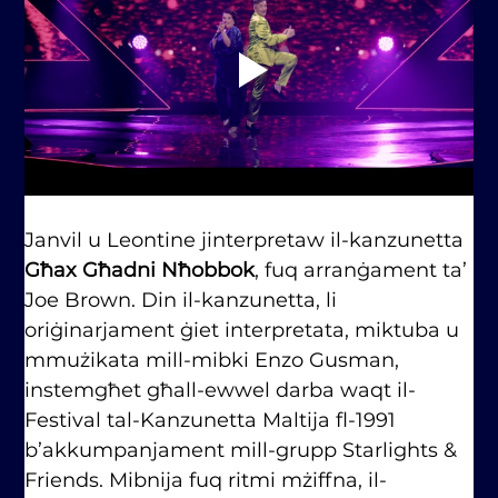
Janvil u Leontine jinterpretaw il-kanzunetta 
Għax Għadni Nħobbok
, fuq arranġament ta’ 
Joe Brown. Din il-kanzunetta, li 
oriġinarjament ġiet interpretata, miktuba u 
mmużikata mill-mibki Enzo Gusman, 
instemgħet għall-ewwel darba waqt il-
Festival tal-Kanzunetta Maltija fl-1991 
b’akkumpanjament mill-grupp Starlights & 
Friends. Mibnija fuq ritmi mżiffna, il-