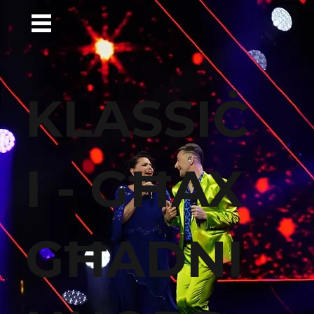
KLASSIĊ
I - GĦAX
GĦADNI