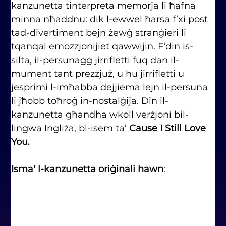
kanzunetta tinterpreta memorja li ħafna 
minna nħaddnu: dik l-ewwel ħarsa f’xi post 
tad-divertiment bejn żewġ stranġieri li 
tqanqal emozzjonijiet qawwijin. F’din is-
silta, il-persunaġġ jirrifletti fuq dan il-
mument tant prezzjuż, u hu jirrifletti u 
jesprimi l-imħabba dejjiema lejn il-persuna 
li jħobb toħroġ in-nostalġija. Din il-
kanzunetta għandha wkoll verżjoni bil-
lingwa Ingliża, bl-isem ta’ 
Cause I Still Love 
You.
Isma' l-kanzunetta oriġinali hawn
: