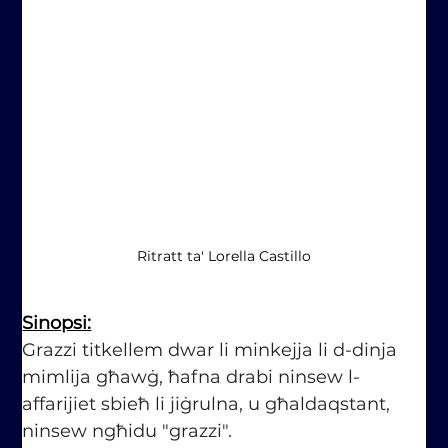
Ritratt ta' Lorella Castillo
Sinopsi:
Grazzi titkellem dwar li minkejja li d-dinja 
mimlija għawġ, ħafna drabi ninsew l-
affarijiet sbieħ li jiġrulna, u għaldaqstant, 
ninsew ngħidu "grazzi". 