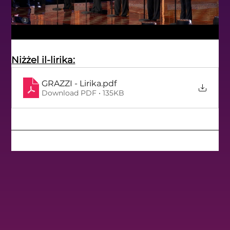
Niżżel il-lirika:
GRAZZI - Lirika
.pdf
Download PDF • 135KB