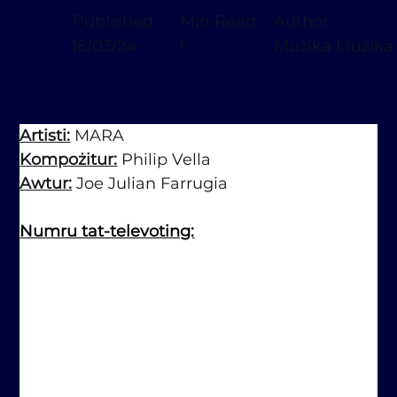
Published
Min Read
Author
16/03/24
1
Mużika Mużika
Artisti:
 MARA
Kompożitur:
 Philip Vella
Awtur:
 Joe Julian Farrugia
Numru tat-televoting: