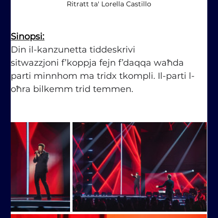
Ritratt ta' Lorella Castillo
Sinopsi:
Din il-kanzunetta tiddeskrivi 
sitwazzjoni f’koppja fejn f’daqqa waħda 
parti minnhom ma tridx tkompli. Il-parti l-
oħra bilkemm trid temmen.