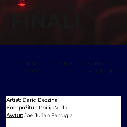
FINALI
Published
Min Read
Author
16/03/24
1
Mużika Mużika
Artist:
 Dario Bezzina
Kompożitur:
 Philip Vella
Awtur:
 Joe Julian Farrugia