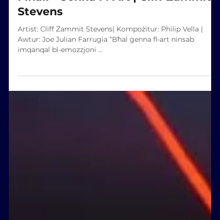
Finali - Ġenna Fl-Art | Cliff Zammit
Stevens
Artist: Cliff Zammit Stevens| Kompożitur: Philip Vella |
Awtur: Joe Julian Farrugia “Bħal ġenna fl-art ninsab
imqanqal bl-emozzjoni ...