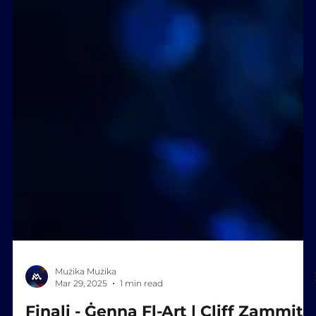
Mużika Mużika
Mar 29, 2025
1 min read