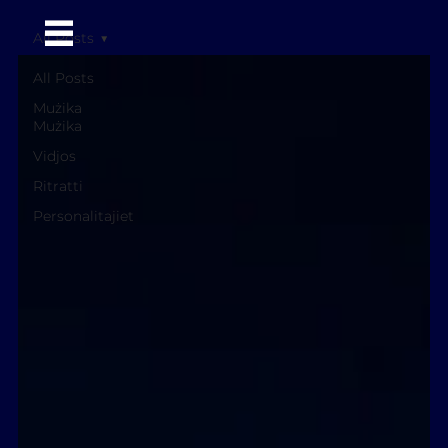
All Posts
All Posts
Mużika
Mużika
Vidjos
Ritratti
Personalitajiet