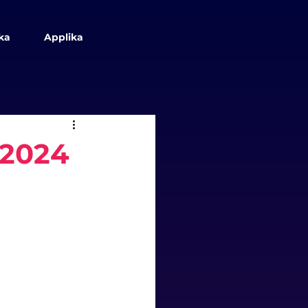
ka
Applika
 2024