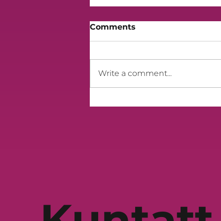
Comments
Write a comment...
‘Nistaqsi’ - il-kanzunetta
rebbieħa tas-sitt edizzjoni
ta’ Mużika Mużika
Kuntatt