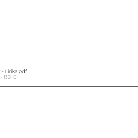
 Lirika
.pdf
• 135KB