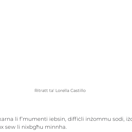
Ritratt ta' Lorella Castillo
arna li f’mumenti iebsin, diffiċli inżommu sodi, iżd
x sew li nixbgħu minnha.