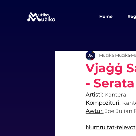
Home
Reg
Mużika Mużika
Ma
Vjaġġ S
- Serata
Artisti:
Kantera
Kompożituri:
Kant
Awtur:
 Joe Julian 
Numru tat-televot