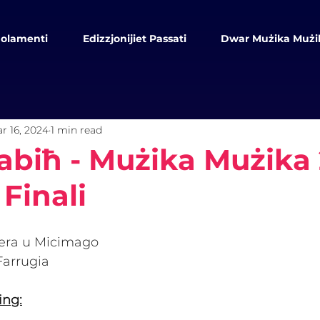
olamenti
Edizzjonijiet Passati
Dwar Mużika Mużi
r 16, 2024
1 min read
abiħ - Mużika Mużika
 Finali
era u Micimago
Farrugia
ing: