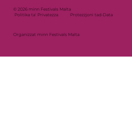
© 2026 minn Festivals Malta
Politika ta' Privatezza
Protezzjoni tad-Data
Organizzat minn Festivals Malta