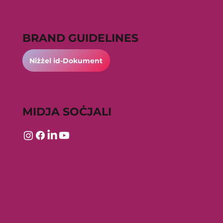
BRAND GUIDELINES
Niżżel id-Dokument
MIDJA SOĊJALI