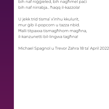
bih naf niġġieled, bih nagħmel paċi 
bih naf nirrabja... ħaqq il-kazzola! 
U jekk trid tisma’ x’inhu kkulurit, 
mur ġib il-popcorn u tazza nbid. 
Ħalli titpaxxa tismagħhom magħna, 
il-kanzunetti bil-lingwa tagħna! 
Michael Spagnol u Trevor Zahra 18 ta’ April 2022