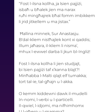
“Fost l-ilsna kollha, ja lsien pajjiżi, 
isbaħ u bħalek jien ma narax 
ruħi mingħajrek bħal fomm imbikkem
li jrid jitkellem u ma jistax.”
 Ħallina minnek, Sur Anastasju. 
B'dal-kliem nistħajlek kont xi qaddis; 
Illum jaħasra, il-kliem li nisma’, 
mhux l-ewwel darba li jkun bl-Ingliż! 
Fost l-ilsna kollha li jien studjajt, 
bi lsien pajjiżi taf x’kanna blajt?! 
Minħabba l-Malti qlajt elf tumakka; 
tort tal-ie, tal-għajn u l-akka. 
O kemm kiddewni dawk il-mudelli 
In-nomi, l-verbi u l-partiċelli. 
Il-qwiel, l-idjomi, ma nifhimhomx 
U l-għerq u l-mamma? 