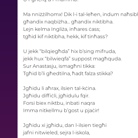
Ma nniżżilhomx! Dik l-i tal-leħen, indum naħsib
għandix naqbiżha... għandix niktibha. 
Lejn kelma Ingliża, inħares ċass; 
tgħid kif niktibha, hekk, kif tinħass? 
U jekk “bilqiegħda” hix b’sing mifruda, 
jekk hux “bilwieqfa” suppost magħquda. 
Sur Anastasju, ismagħni tikka: 
Tgħid b’li għedtilna, ħadt falza stikka? 
Jgħidu li aħrax, ilsien tal-kċina. 
Jgħidu diffiċli, jgħidulu fqir. 
Forsi biex niktbu, inbati naqra 
Imma nitkellmu b’gost u pjaċir! 
Jgħidu xi jgħidu, dan l-ilsien tiegħi 
jafni nitwieled, sejra l-iskola, 